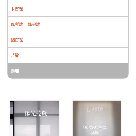
木百葉
風琴簾｜蜂巢簾
鋁百葉
片簾
捲簾