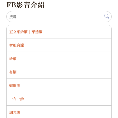
FB影音介紹
直立柔紗簾｜穿透簾
智能窗簾
紗簾
布簾
蛇形簾
一布一紗
調光簾