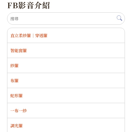
FB影音介紹
直立柔紗簾｜穿透簾
智能窗簾
紗簾
布簾
蛇形簾
一布一紗
調光簾