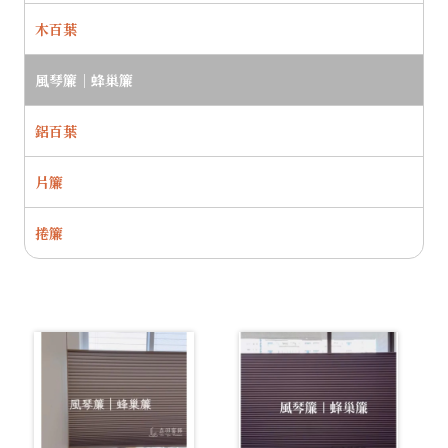
木百葉
風琴簾｜蜂巢簾
鋁百葉
片簾
捲簾