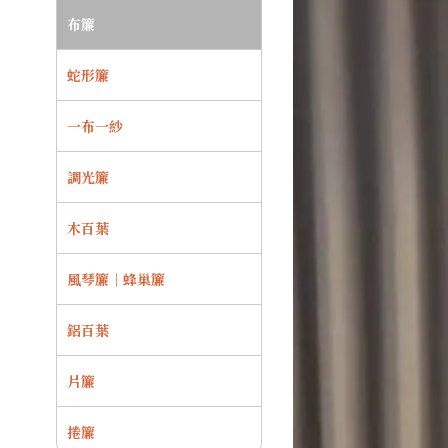
布簾
蛇形簾
一布一紗
調光簾
木百葉
風琴簾｜蜂巢簾
鋁百葉
片簾
捲簾