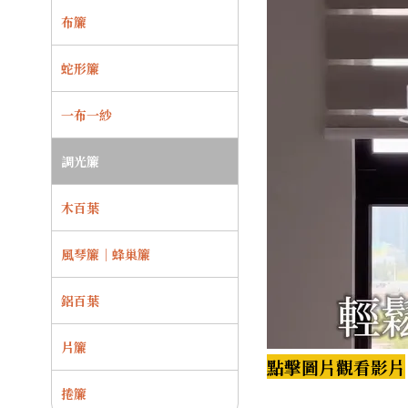
布簾
蛇形簾
一布一紗
調光簾
木百葉
風琴簾｜蜂巢簾
鋁百葉
片簾
點擊圖片觀看影片
捲簾