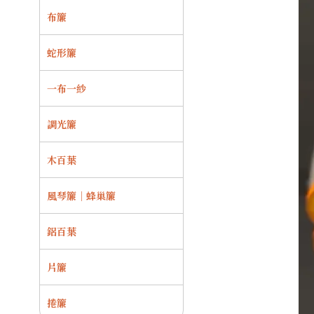
布簾
蛇形簾
一布一紗
調光簾
木百葉
風琴簾｜蜂巢簾
鋁百葉
片簾
捲簾