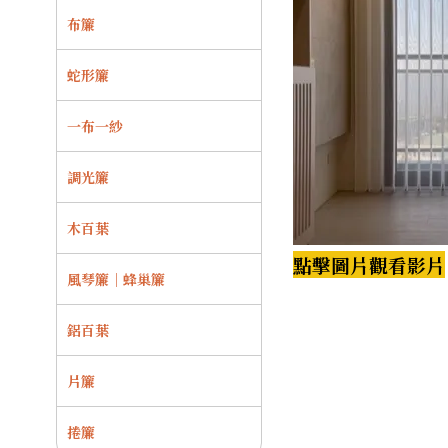
布簾
蛇形簾
一布一紗
調光簾
木百葉
點擊圖片觀看影片
風琴簾｜蜂巢簾
鋁百葉
片簾
捲簾